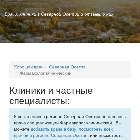
Врачи, клиники в Северной Осетии и отзывы о них
Хороший врач
Северная Осетия
Фармаколог клинический
Клиники и частные
специалисты:
К сожалению в регионе Северная Осетия не нашлось
врача специализации Фармаколог клинический . Вы
можете
добавить врача в базу
,
посмотреть всех
врачей в регионе Северная Осетия
, или посмотреть