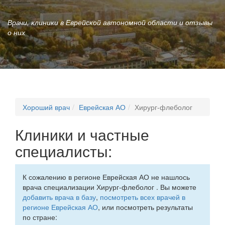
Врачи, клиники в Еврейской автономной области и отзывы
о них
Хороший врач
Еврейская АО
Хирург-флеболог
Клиники и частные
специалисты:
К сожалению в регионе Еврейская АО не нашлось
врача специализации Хирург-флеболог . Вы можете
добавить врача в базу
,
посмотреть всех врачей в
регионе Еврейская АО
, или посмотреть результаты
по стране: