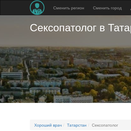
Сменить регион
Сменить город
Сексопатолог в
Тата
Хороший врач
Татарстан
Сексопатолог