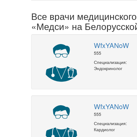
Все врачи медицинског
«Медси» на Белорусско
WfxYANoW
555
Специализация:
Эндокринолог
WfxYANoW
555
Специализация:
Кардиолог