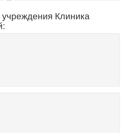
о учреждения Клиника
й: