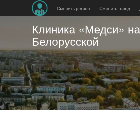
Сменить регион
Сменить город
Клиника «Медси» н
Белорусской