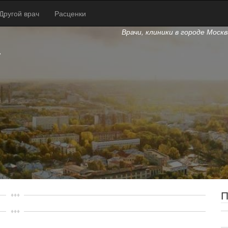
Другой врач
Расценки
Врачи, клиники в городе Моск
а
П