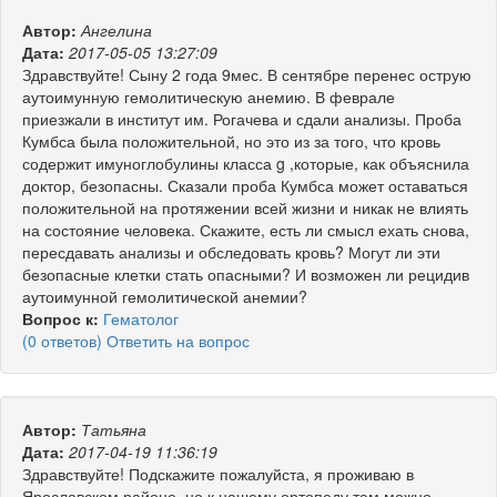
Автор:
Ангелина
Дата:
2017-05-05 13:27:09
Здравствуйте! Сыну 2 года 9мес. В сентябре перенес острую
аутоимунную гемолитическую анемию. В феврале
приезжали в институт им. Рогачева и сдали анализы. Проба
Кумбса была положительной, но это из за того, что кровь
содержит имуноглобулины класса g ,которые, как объяснила
доктор, безопасны. Сказали проба Кумбса может оставаться
положительной на протяжении всей жизни и никак не влиять
на состояние человека. Скажите, есть ли смысл ехать снова,
пересдавать анализы и обследовать кровь? Могут ли эти
безопасные клетки стать опасными? И возможен ли рецидив
аутоимунной гемолитической анемии?
Вопрос к:
Гематолог
(0 ответов) Ответить на вопрос
Автор:
Татьяна
Дата:
2017-04-19 11:36:19
Здравствуйте! Подскажите пожалуйста, я проживаю в
Ярославском районе, но к нашему ортопеду там можно