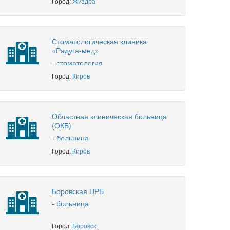
Город:
Жиздра
Стоматологическая клиника
«Радуга-мед»
-
стоматология
Город:
Киров
Областная клиническая больница
(ОКБ)
-
больница
Город:
Киров
Боровская ЦРБ
-
больница
Город:
Боровск