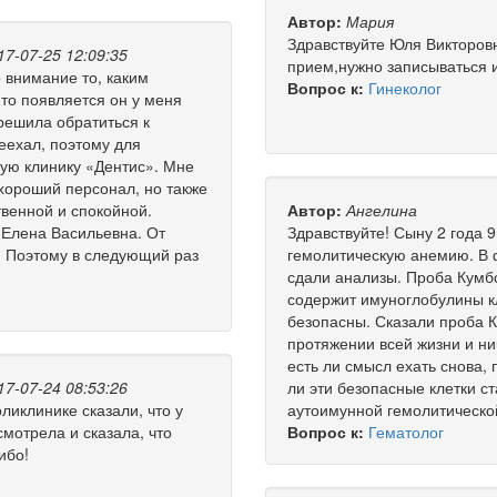
Автор:
Мария
Здравствуйте Юля Викторовн
17-07-25 12:09:35
прием,нужно записываться 
 внимание то, каким
Вопрос к:
Гинеколог
 то появляется он у меня
я решила обратиться к
еехал, поэтому для
кую клинику «Дентис». Мне
хороший персонал, но также
венной и спокойной.
Автор:
Ангелина
 Елена Васильевна. От
Здравствуйте! Сыну 2 года 
в. Поэтому в следующий раз
гемолитическую анемию. В ф
сдали анализы. Проба Кумбса
содержит имуноглобулины кл
безопасны. Сказали проба 
протяжении всей жизни и ни
есть ли смысл ехать снова,
17-07-24 08:53:26
ли эти безопасные клетки с
ликлинике сказали, что у
аутоимунной гемолитическо
мотрела и сказала, что
Вопрос к:
Гематолог
ибо!