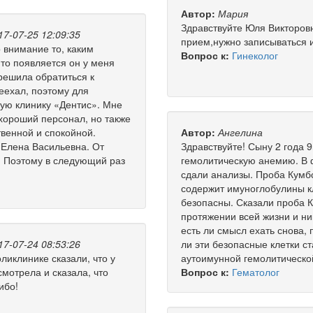
Автор:
Мария
Здравствуйте Юля Викторовн
17-07-25 12:09:35
прием,нужно записываться 
 внимание то, каким
Вопрос к:
Гинеколог
 то появляется он у меня
я решила обратиться к
еехал, поэтому для
кую клинику «Дентис». Мне
хороший персонал, но также
венной и спокойной.
Автор:
Ангелина
 Елена Васильевна. От
Здравствуйте! Сыну 2 года 
в. Поэтому в следующий раз
гемолитическую анемию. В ф
сдали анализы. Проба Кумбса
содержит имуноглобулины кл
безопасны. Сказали проба 
протяжении всей жизни и ни
есть ли смысл ехать снова,
17-07-24 08:53:26
ли эти безопасные клетки с
ликлинике сказали, что у
аутоимунной гемолитическо
мотрела и сказала, что
Вопрос к:
Гематолог
ибо!