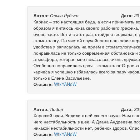
Автор:
Ольга Рудько
Дата:
20
Кариес – это настоящая беда, а если принимать во
образом я питаюсь из-за своего рабочего графика,
очень часто. Вот и в этот раз, отойдя от зеркала, 
стоматологу. По чистой случайности наш офис пер
удобства я записалась на прием в стоматологичес
понравилась не только современная обстановка и 
атмосфера, которая мне показалась очень дружест
Особенно понравилась врач – стоматолог Строева
кариеса я успешно избавилась всего за пару часо
только к Елене Васильевне.
Отзыв к:
WfxYANoW
Автор:
Лидия
Дата:
20
Хороший врач. Водили к ней своего внука. Нам в по
него нестабильность в шее. А Диана Андреевна пос
никакой нестабильности нет, ребенок здоров. Спас
Отзыв к:
WfxYANoW