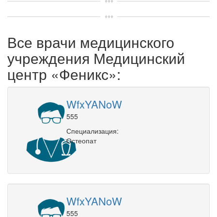
Все врачи медицинского
учреждения Медицинский
центр «Феникс»:
WfxYANoW
555
Специализация:
Остеопат
WfxYANoW
555