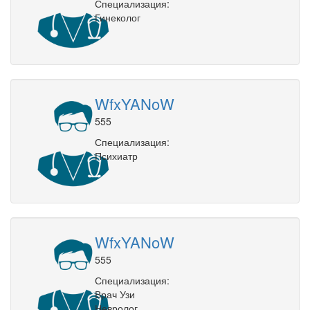
Специализация:
Гинеколог
WfxYANoW
555
Специализация:
Психиатр
WfxYANoW
555
Специализация:
Врач Узи
Невролог