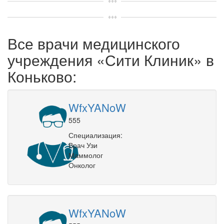
Все врачи медицинского
учреждения «Сити Клиник» в
Коньково:
WfxYANoW
555
Специализация:
Врач Узи
Маммолог
Онколог
WfxYANoW