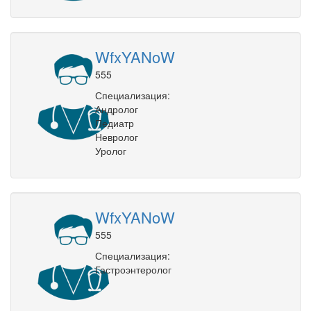
WfxYANoW
555
Специализация:
Андролог
Педиатр
Невролог
Уролог
WfxYANoW
555
Специализация:
Гастроэнтеролог