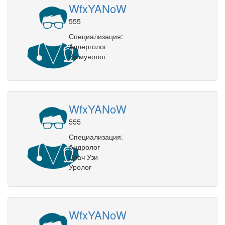
WfxYANoW
555
Специализация:
Аллерголог
Иммунолог
WfxYANoW
555
Специализация:
Андролог
Врач Узи
Уролог
WfxYANoW