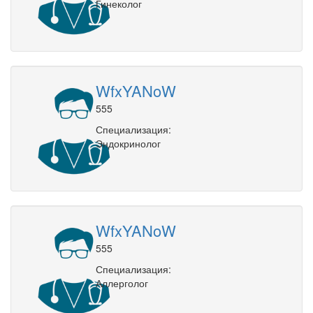
Гинеколог
WfxYANoW
555
Специализация:
Эндокринолог
WfxYANoW
555
Специализация:
Аллерголог