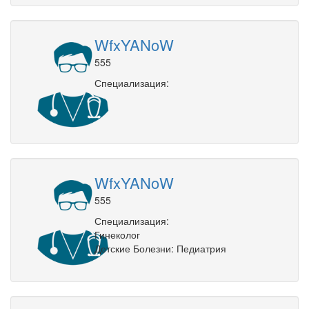
WfxYANoW
555
Специализация:
WfxYANoW
555
Специализация:
Гинеколог
Детские Болезни: Педиатрия