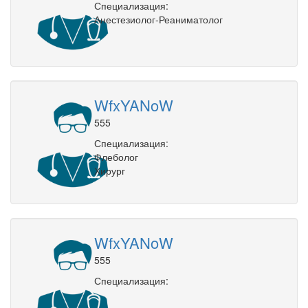
Специализация:
Анестезиолог-Реаниматолог
WfxYANoW
555
Специализация:
Флеболог
Хирург
WfxYANoW
555
Специализация: