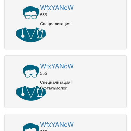
WfxYANoW
555
Специализация:
WfxYANoW
555
Специализация:
Офтальмолог
WfxYANoW