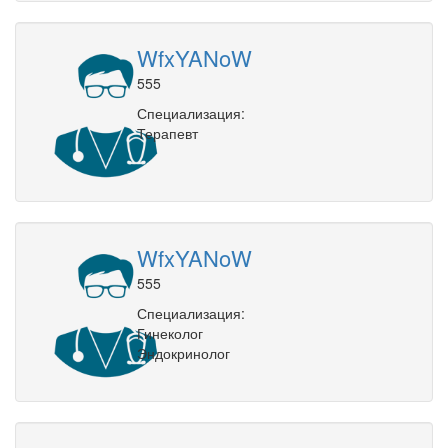
WfxYANoW
555
Специализация:
Терапевт
WfxYANoW
555
Специализация:
Гинеколог
Эндокринолог