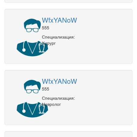
WfxYANoW
555
Специализация:
Хирург
WfxYANoW
555
Специализация:
Невролог