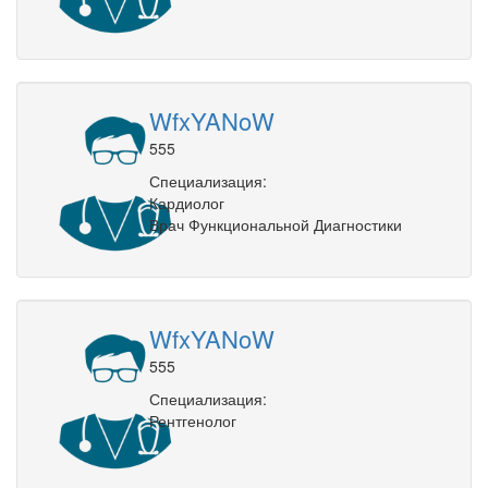
WfxYANoW
555
Специализация:
Кардиолог
Врач Функциональной Диагностики
WfxYANoW
555
Специализация:
Рентгенолог