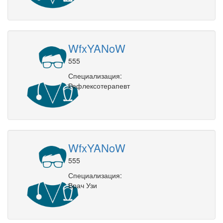
WfxYANoW
555
Специализация:
Рефлексотерапевт
WfxYANoW
555
Специализация:
Врач Узи