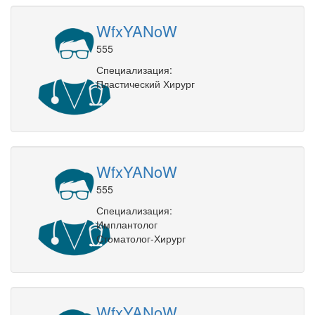
WfxYANoW
555
Специализация:
Пластический Хирург
WfxYANoW
555
Специализация:
Имплантолог
Стоматолог-Хирург
WfxYANoW