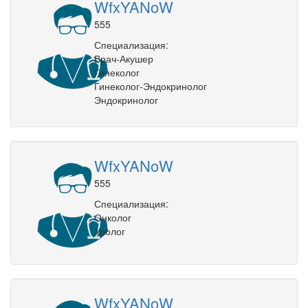
WfxYANoW
555
Специализация:
Врач-Акушер
Гинеколог
Гинеколог-Эндокринолог
Эндокринолог
WfxYANoW
555
Специализация:
Онколог
Уролог
WfxYANoW