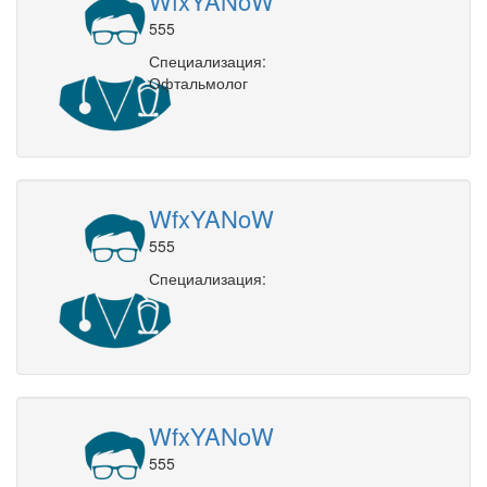
WfxYANoW
555
Специализация:
Офтальмолог
WfxYANoW
555
Специализация:
WfxYANoW
555