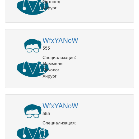
Ортопед
Хирург
WfxYANoW
555
Специализация:
Маммолог
Онколог
Хирург
WfxYANoW
555
Специализация: