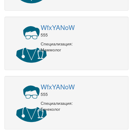
WfxYANoW
555
Специализация:
Маммолог
WfxYANoW
555
Специализация:
Гинеколог