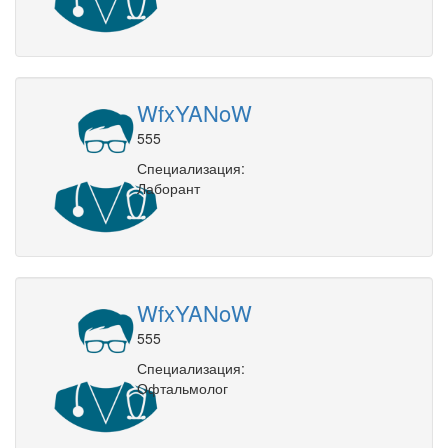
WfxYANoW
555
Специализация:
Лаборант
WfxYANoW
555
Специализация:
Офтальмолог