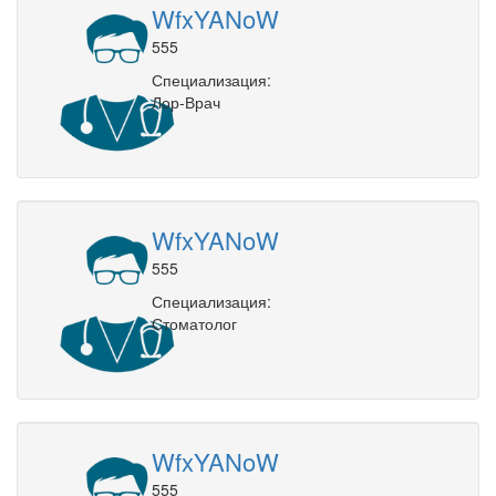
WfxYANoW
555
Специализация:
Лор-Врач
WfxYANoW
555
Специализация:
Стоматолог
WfxYANoW
555