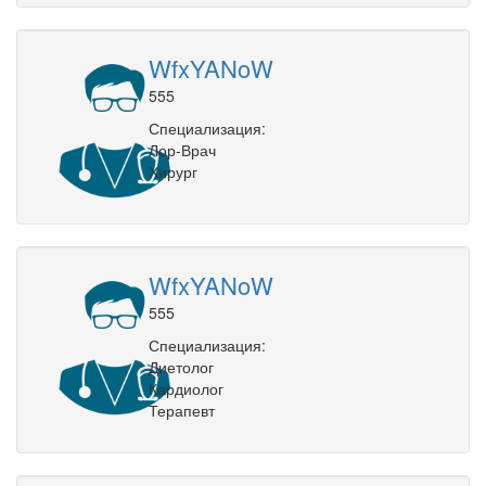
WfxYANoW
555
Специализация:
Лор-Врач
Хирург
WfxYANoW
555
Специализация:
Диетолог
Кардиолог
Терапевт