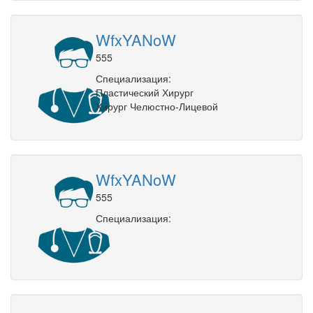
WfxYANoW
555
Специализация:
Пластический Хирург
Хирург Челюстно-Лицевой
WfxYANoW
555
Специализация: