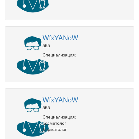
WfxYANoW
555
Специализация:
WfxYANoW
555
Специализация:
Косметолог
Дерматолог