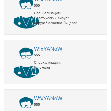
555
Специализация:
Пластический Хирург
Хирург Челюстно-Лицевой
WfxYANoW
555
Специализация:
Гинеколог
WfxYANoW
555