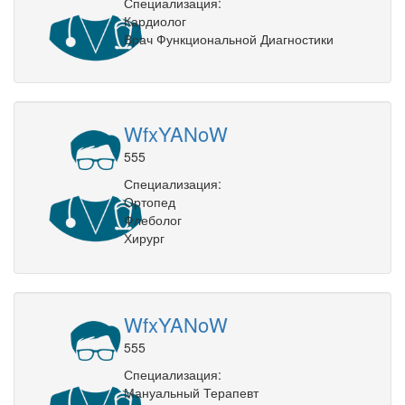
Специализация:
Кардиолог
Врач Функциональной Диагностики
WfxYANoW
555
Специализация:
Ортопед
Флеболог
Хирург
WfxYANoW
555
Специализация:
Мануальный Терапевт