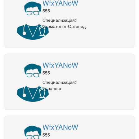
WfxYANoW
555
Специализация:
Стоматолог-Ортопед
WfxYANoW
555
Специализация:
Терапевт
WfxYANoW
555