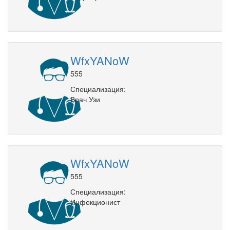
WfxYANoW
555
Специализация:
Врач Узи
WfxYANoW
555
Специализация:
Инфекционист