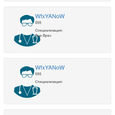
WfxYANoW
555
Специализация:
Лор-Врач
WfxYANoW
555
Специализация: