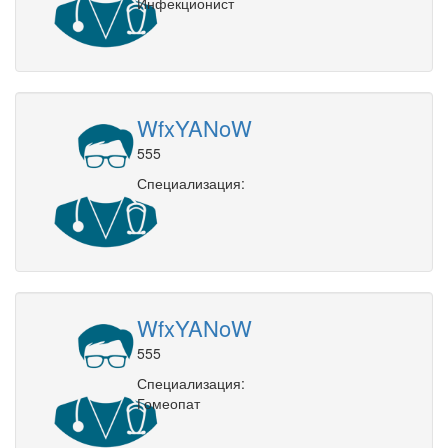
Инфекционист
WfxYANoW
555
Специализация:
WfxYANoW
555
Специализация:
Гомеопат