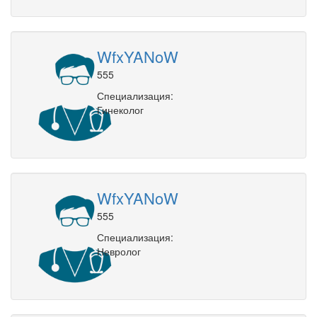
WfxYANoW
555
Специализация:
Гинеколог
WfxYANoW
555
Специализация:
Невролог