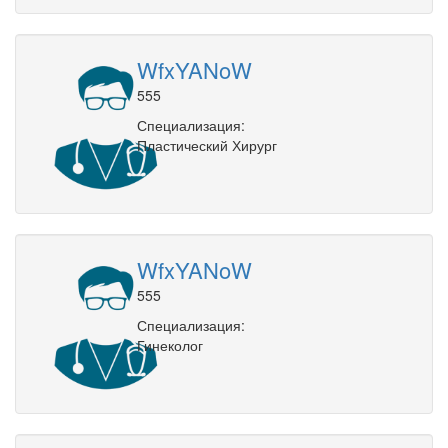
WfxYANoW
555
Специализация:
Пластический Хирург
WfxYANoW
555
Специализация:
Гинеколог