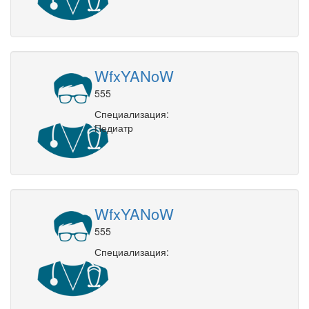
WfxYANoW
555
Специализация:
Педиатр
WfxYANoW
555
Специализация: