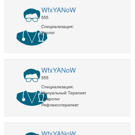
WfxYANoW
555
Специализация:
Уролог
WfxYANoW
555
Специализация:
Мануальный Терапевт
Невролог
Рефлексотерапевт
WfxYANoW