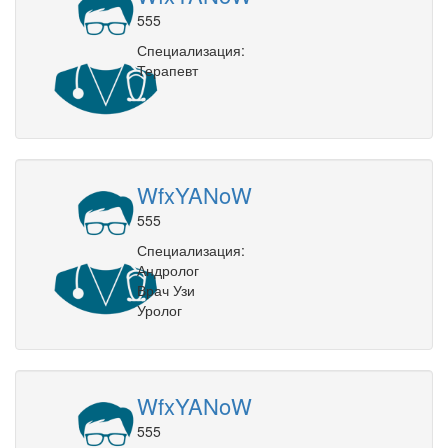
555
Специализация:
Терапевт
WfxYANoW
555
Специализация:
Андролог
Врач Узи
Уролог
WfxYANoW
555