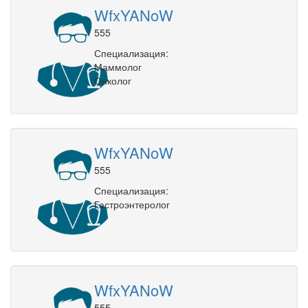
WfxYANoW
555
Специализация:
Маммолог
Онколог
WfxYANoW
555
Специализация:
Гастроэнтеролог
WfxYANoW
555