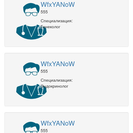
WfxYANoW
555
Специализация:
Гинеколог
WfxYANoW
555
Специализация:
Эндокринолог
WfxYANoW
555