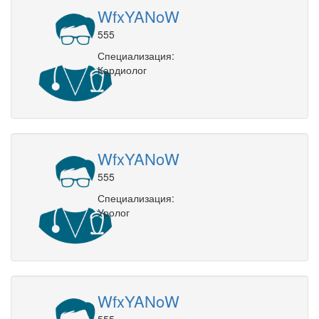
WfxYANoW
555
Специализация:
Кардиолог
WfxYANoW
555
Специализация:
Уролог
WfxYANoW
555