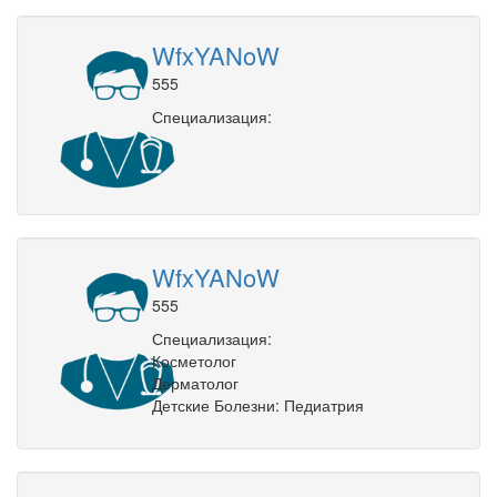
WfxYANoW
555
Специализация:
WfxYANoW
555
Специализация:
Косметолог
Дерматолог
Детские Болезни: Педиатрия