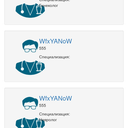
Гинеколог
WfxYANoW
555
Специализация:
WfxYANoW
555
Специализация:
Невролог