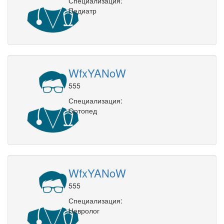
Специализация:
Педиатр
WfxYANoW
555
Специализация:
Ортопед
WfxYANoW
555
Специализация:
Невролог