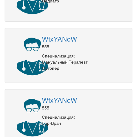
Педиатр
WfxYANoW
555
Специализация:
Мануальный Терапевт
Ортопед
WfxYANoW
555
Специализация:
Лор-Врач