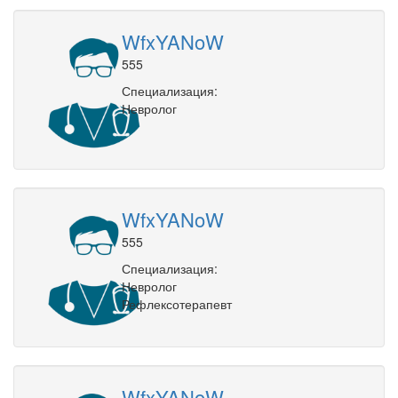
WfxYANoW
555
Специализация:
Невролог
WfxYANoW
555
Специализация:
Невролог
Рефлексотерапевт
WfxYANoW