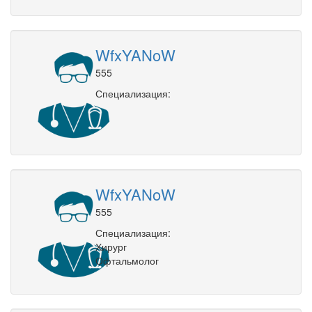
WfxYANoW
555
Специализация:
WfxYANoW
555
Специализация:
Хирург
Офтальмолог