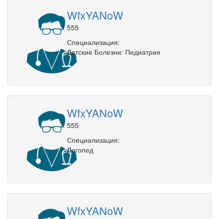
WfxYANoW
555
Специализация:
Детские Болезни: Педиатрия
WfxYANoW
555
Специализация:
Логопед
WfxYANoW