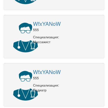
WfxYANoW
555
Специализация:
Массажист
WfxYANoW
555
Специализация:
Педиатр