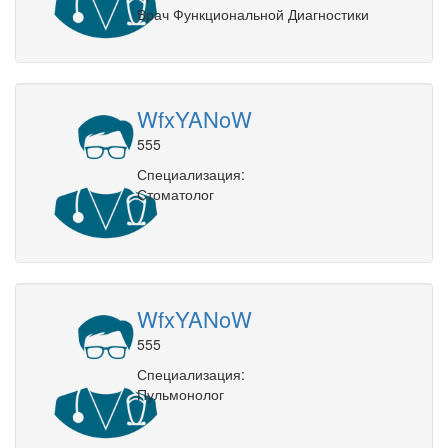
Врач Функциональной Диагностики
WfxYANoW
555
Специализация:
Стоматолог
WfxYANoW
555
Специализация:
Пульмонолог