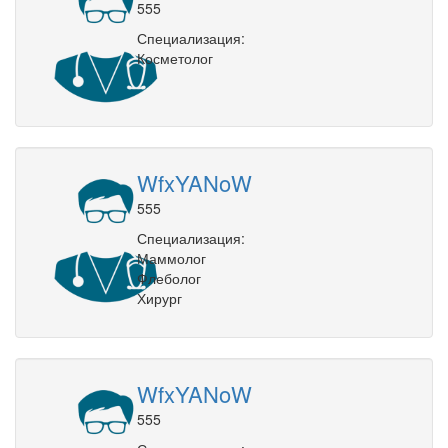
555
Специализация:
Косметолог
WfxYANoW
555
Специализация:
Маммолог
Флеболог
Хирург
WfxYANoW
555