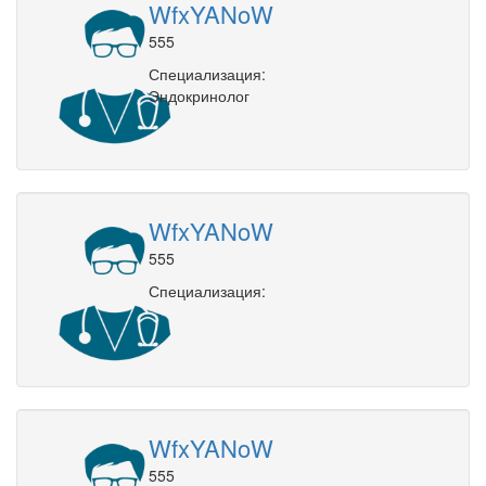
WfxYANoW
555
Специализация:
Эндокринолог
WfxYANoW
555
Специализация:
WfxYANoW
555