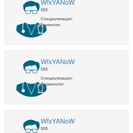
WfxYANoW
555
Специализация:
Гинеколог
WfxYANoW
555
Специализация:
Дерматолог
WfxYANoW
555