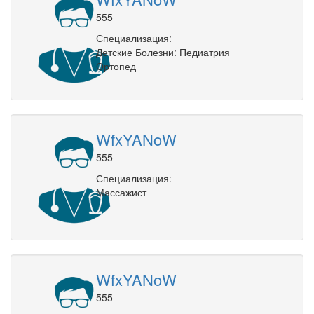
555
Специализация:
Детские Болезни: Педиатрия
Ортопед
WfxYANoW
555
Специализация:
Массажист
WfxYANoW
555