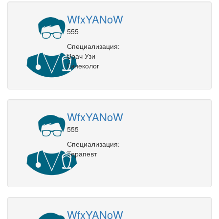
WfxYANoW
555
Специализация:
Врач Узи
Гинеколог
WfxYANoW
555
Специализация:
Терапевт
WfxYANoW