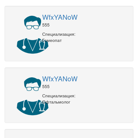
WfxYANoW
555
Специализация:
Гомеопат
WfxYANoW
555
Специализация:
Офтальмолог