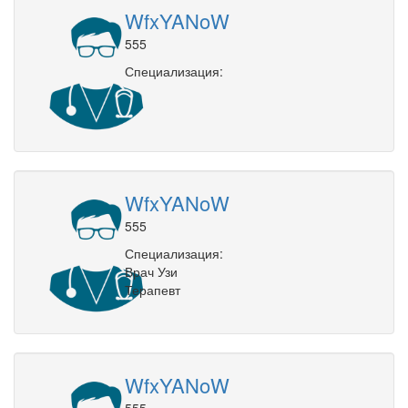
WfxYANoW
555
Специализация:
WfxYANoW
555
Специализация:
Врач Узи
Терапевт
WfxYANoW
555