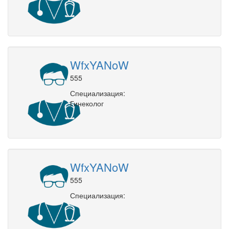
WfxYANoW
555
Специализация:
Гинеколог
WfxYANoW
555
Специализация: