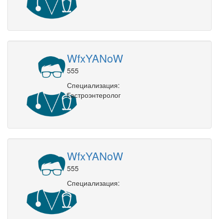
WfxYANoW
555
Специализация:
Гастроэнтеролог
WfxYANoW
555
Специализация: