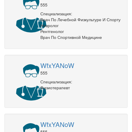
555
Специализация:
Врач По Лечебной Физкультуре И Спорту
Невролог
Рентгенолог
Врач По Спортивной Медицине
WfxYANoW
555
Специализация:
Физиотерапевт
WfxYANoW
555