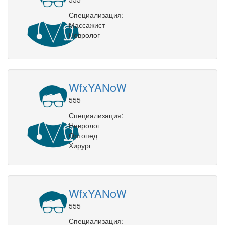
Специализация:
Массажист
Невролог
WfxYANoW
555
Специализация:
Невролог
Ортопед
Хирург
WfxYANoW
555
Специализация: