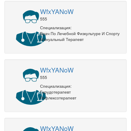
WfxYANoW
555
Специализация:
Врач По Лечебной Физкультуре И Спорту
Мануальный Терапевт
WfxYANoW
555
Специализация:
Гирудотерапевт
Рефлексотерапевт
WfxYANoW