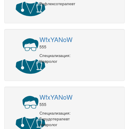
Рефлексотерапевт
WfxYANoW
555
Специализация:
Невролог
WfxYANoW
555
Специализация:
Гирудотерапевт
Невролог