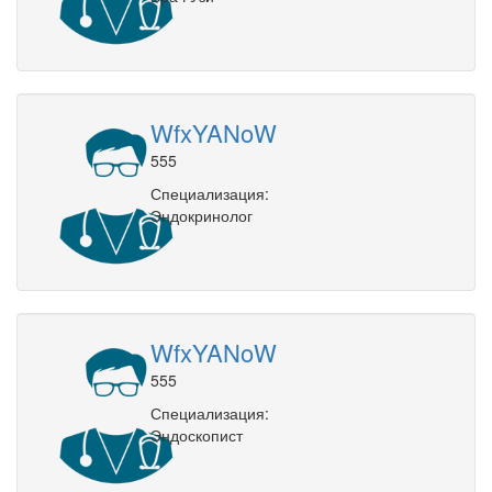
WfxYANoW
555
Специализация:
Эндокринолог
WfxYANoW
555
Специализация:
Эндоскопист