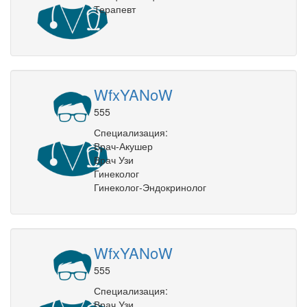
Терапевт
WfxYANoW
555
Специализация:
Врач-Акушер
Врач Узи
Гинеколог
Гинеколог-Эндокринолог
WfxYANoW
555
Специализация:
Врач Узи