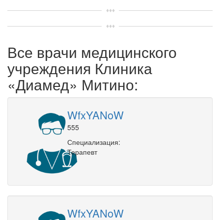
Все врачи медицинского
учреждения Клиника
«Диамед» Митино:
WfxYANoW
555
Специализация:
Терапевт
WfxYANoW