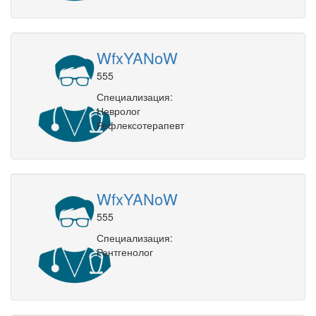
WfxYANoW
555
Специализация:
Невролог
Рефлексотерапевт
WfxYANoW
555
Специализация:
Рентгенолог