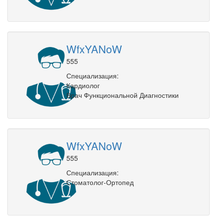
WfxYANoW
555
Специализация:
Кардиолог
Врач Функциональной Диагностики
WfxYANoW
555
Специализация:
Стоматолог-Ортопед