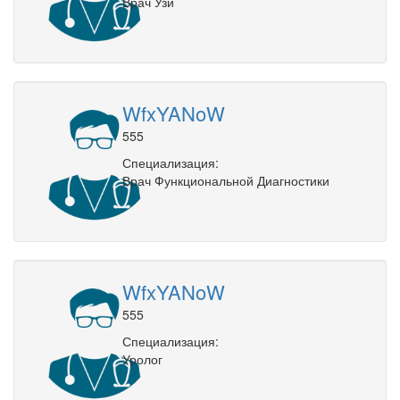
Врач Узи
WfxYANoW
555
Специализация:
Врач Функциональной Диагностики
WfxYANoW
555
Специализация:
Уролог