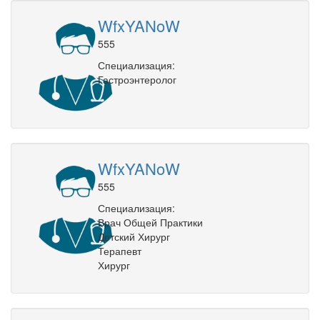
WfxYANoW
555
Специализация:
Гастроэнтеролог
WfxYANoW
555
Специализация:
Врач Общей Практики
Детский Хирург
Терапевт
Хирург