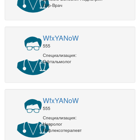
Лор-Врач
WfxYANoW
555
Специализация:
Офтальмолог
WfxYANoW
555
Специализация:
Невролог
Рефлексотерапевт