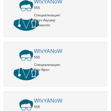
WfxYANoW
555
Специализация:
Врач-Акушер
Гинеколог
WfxYANoW
555
Специализация:
Лор-Врач
WfxYANoW
555