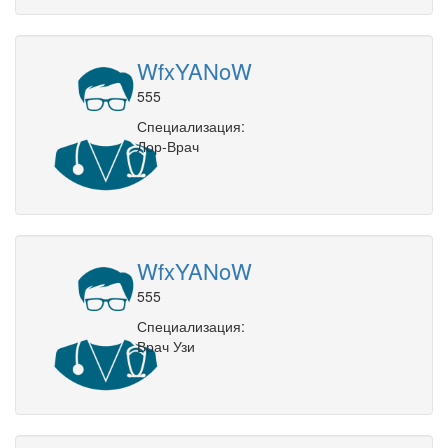
WfxYANoW
555
Специализация:
Лор-Врач
WfxYANoW
555
Специализация:
Врач Узи