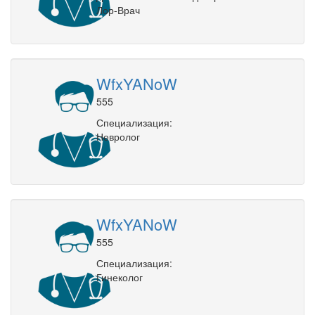
Лор-Врач
WfxYANoW
555
Специализация:
Невролог
WfxYANoW
555
Специализация:
Гинеколог