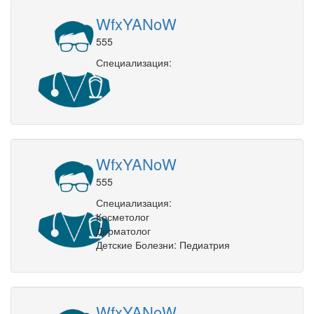
WfxYANoW
555
Специализация:
WfxYANoW
555
Специализация:
Косметолог
Дерматолог
Детские Болезни: Педиатрия
WfxYANoW