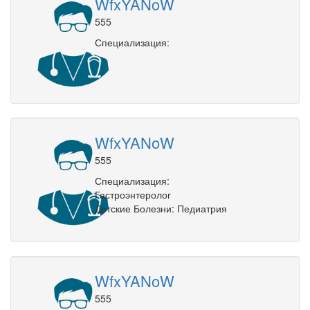
WfxYANoW
555
Специализация:
WfxYANoW
555
Специализация:
Гастроэнтеролог
Детские Болезни: Педиатрия
WfxYANoW
555