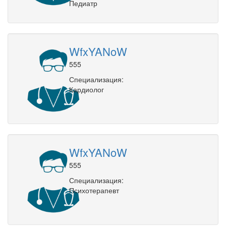
Педиатр
WfxYANoW
555
Специализация:
Кардиолог
WfxYANoW
555
Специализация:
Психотерапевт