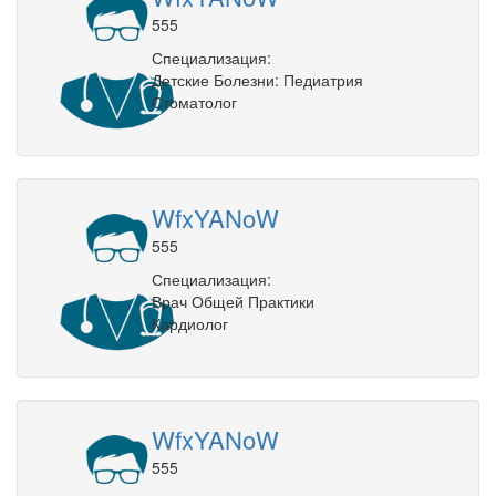
555
Специализация:
Детские Болезни: Педиатрия
Стоматолог
WfxYANoW
555
Специализация:
Врач Общей Практики
Кардиолог
WfxYANoW
555