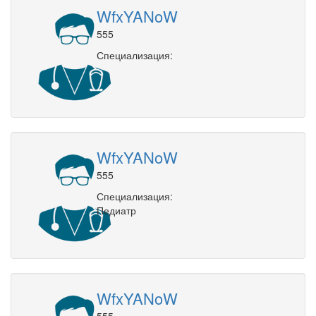
WfxYANoW
555
Специализация:
WfxYANoW
555
Специализация:
Педиатр
WfxYANoW
555