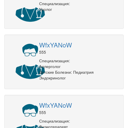
Специализация:
Уролог
WfxYANoW
555
Специализация:
Аллерголог
Детские Болезни: Педиатрия
Эндокринолог
WfxYANoW
555
Специализация:
Физиотерапевт