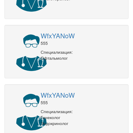
WfxYANoW
555
Специализация:
Офтальмолог
WfxYANoW
555
Специализация:
Гинеколог
Эндокринолог