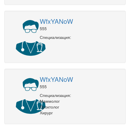
WfxYANoW
555
Специализация:
WfxYANoW
555
Специализация:
Маммолог
Проктолог
Хирург