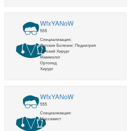
WfxYANoW
555
Специализация:
Детские Болезни: Педиатрия
Детский Хирург
Маммолог
Ортопед
Хирург
WfxYANoW
555
Специализация:
Массажист