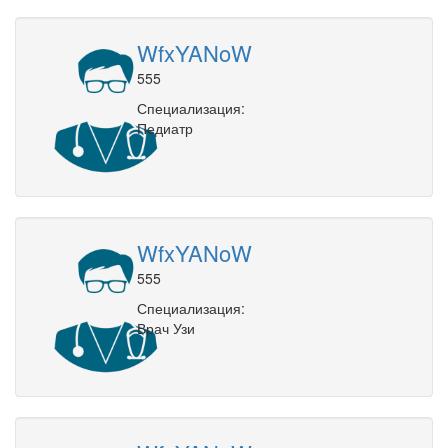
WfxYANoW
555
Специализация:
Педиатр
WfxYANoW
555
Специализация:
Врач Узи