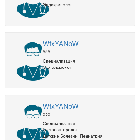
Эндокринолог
WfxYANoW
555
Специализация:
Офтальмолог
WfxYANoW
555
Специализация:
Гастроэнтеролог
Детские Болезни: Педиатрия