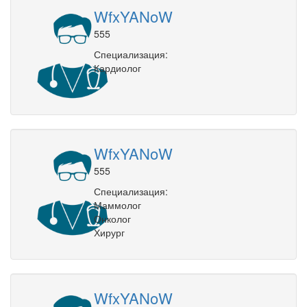
WfxYANoW
555
Специализация:
Кардиолог
WfxYANoW
555
Специализация:
Маммолог
Онколог
Хирург
WfxYANoW