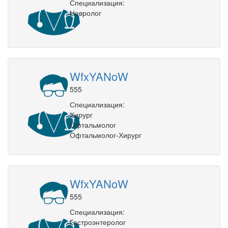
Специализация:
Невролог
WfxYANoW
555
Специализация:
Хирург
Офтальмолог
Офтальмолог-Хирург
WfxYANoW
555
Специализация:
Гастроэнтеролог