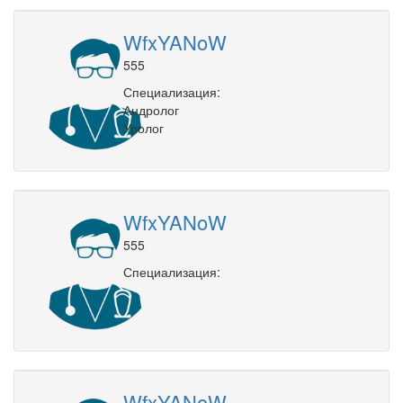
WfxYANoW
555
Специализация:
Андролог
Уролог
WfxYANoW
555
Специализация:
WfxYANoW