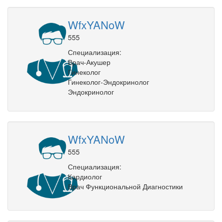
WfxYANoW
555
Специализация:
Врач-Акушер
Гинеколог
Гинеколог-Эндокринолог
Эндокринолог
WfxYANoW
555
Специализация:
Кардиолог
Врач Функциональной Диагностики