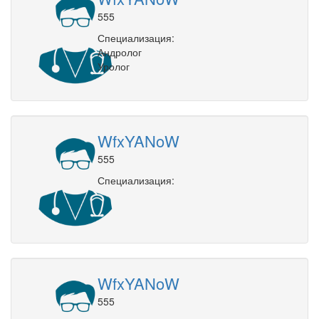
555
Специализация:
Андролог
Уролог
WfxYANoW
555
Специализация:
WfxYANoW
555