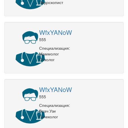
Эндоскопист
WfxYANoW
555
Специализация:
Маммолог
Онколог
WfxYANoW
555
Специализация:
Врач Узи
Гинеколог