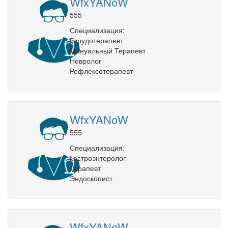
WfxYANoW
555
Специализация:
Гирудотерапевт
Мануальный Терапевт
Невролог
Рефлексотерапевт
WfxYANoW
555
Специализация:
Гастроэнтеролог
Терапевт
Эндоскопист
WfxYANoW