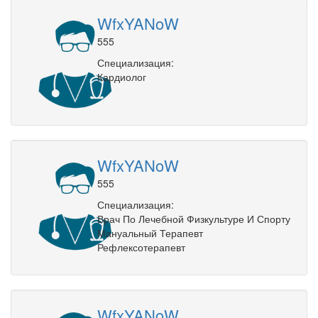
WfxYANoW
555
Специализация:
Кардиолог
WfxYANoW
555
Специализация:
Врач По Лечебной Физкультуре И Спорту
Мануальный Терапевт
Рефлексотерапевт
WfxYANoW