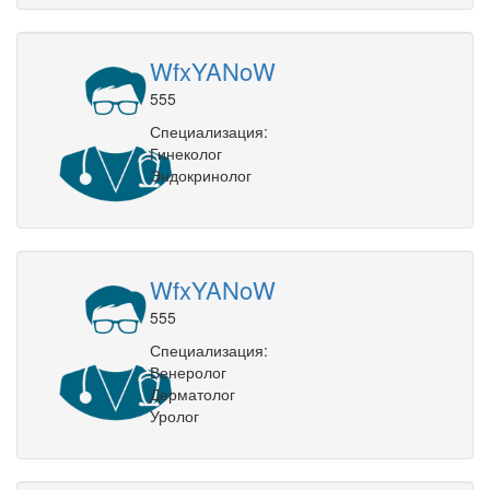
WfxYANoW
555
Специализация:
Гинеколог
Эндокринолог
WfxYANoW
555
Специализация:
Венеролог
Дерматолог
Уролог