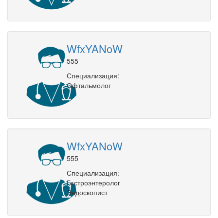
WfxYANoW
555
Специализация:
Офтальмолог
WfxYANoW
555
Специализация:
Гастроэнтеролог
Эндоскопист