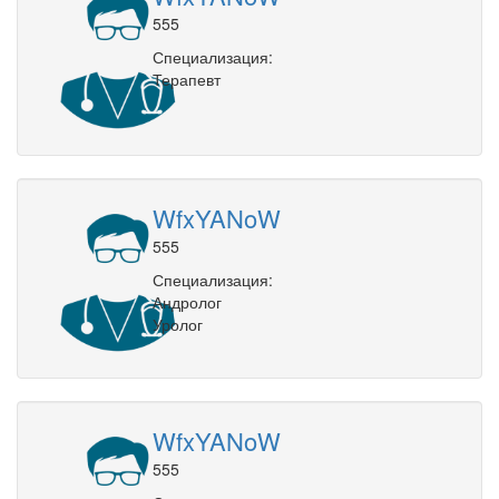
555
Специализация:
Терапевт
WfxYANoW
555
Специализация:
Андролог
Уролог
WfxYANoW
555