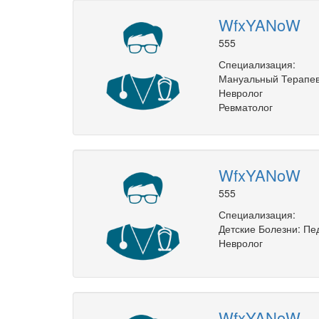
WfxYANoW
555
Специализация:
Мануальный Терапе
Невролог
Ревматолог
WfxYANoW
555
Специализация:
Детские Болезни: Пе
Невролог
WfxYANoW