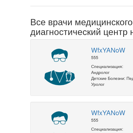
Все врачи медицинског
диагностический центр 
WfxYANoW
555
Специализация:
Андролог
Детские Болезни: Пе
Уролог
WfxYANoW
555
Специализация: