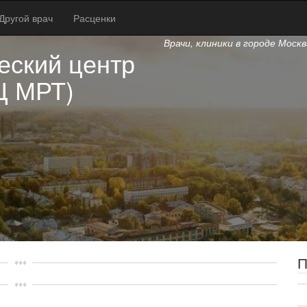
Другой врач
Расценки
Врачи, клиники в городе Моск
еский центр
Ц МРТ)
П