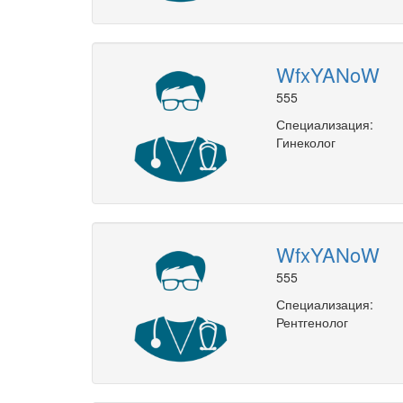
WfxYANoW
555
Специализация:
Гинеколог
WfxYANoW
555
Специализация:
Рентгенолог