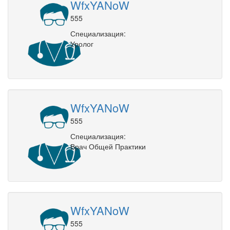
WfxYANoW
555
Специализация:
Уролог
WfxYANoW
555
Специализация:
Врач Общей Практики
WfxYANoW
555