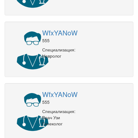
WfxYANoW
555
Специализация:
Невролог
WfxYANoW
555
Специализация:
Врач Узи
Гинеколог