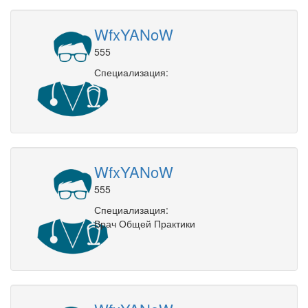
WfxYANoW
555
Специализация:
WfxYANoW
555
Специализация:
Врач Общей Практики