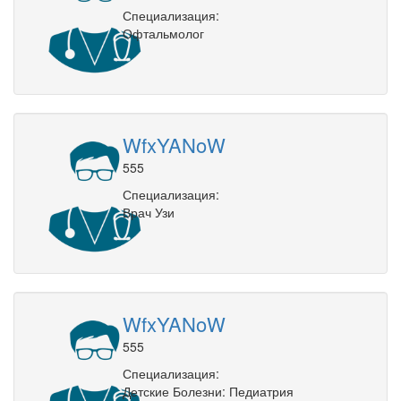
Специализация:
Офтальмолог
WfxYANoW
555
Специализация:
Врач Узи
WfxYANoW
555
Специализация:
Детские Болезни: Педиатрия