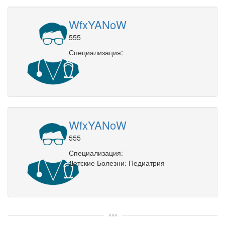
WfxYANoW
555
Специализация:
WfxYANoW
555
Специализация:
Детские Болезни: Педиатрия