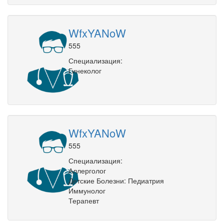
WfxYANoW
555
Специализация:
Гинеколог
WfxYANoW
555
Специализация:
Аллерголог
Детские Болезни: Педиатрия
Иммунолог
Терапевт