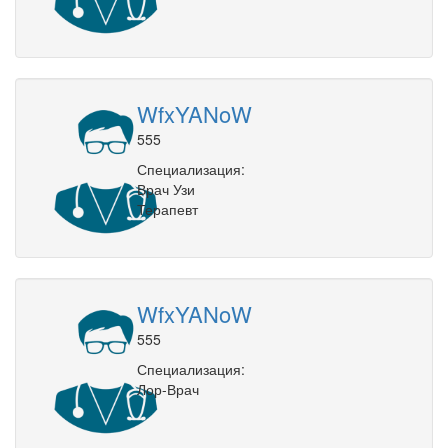
WfxYANoW
555
Специализация:
Врач Узи
Терапевт
WfxYANoW
555
Специализация:
Лор-Врач