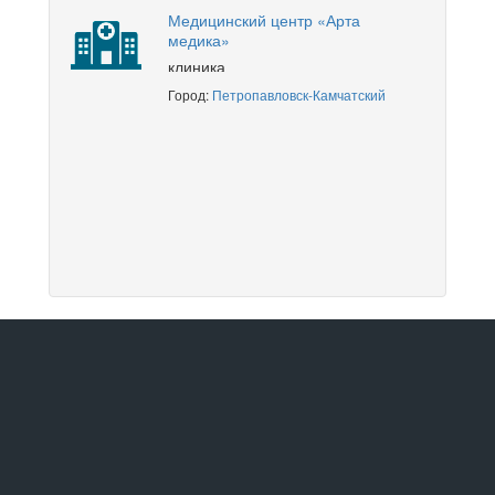
Медицинский центр «Арта
медика»
клиника
Город:
Петропавловск-Камчатский