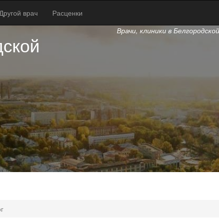
Другой врач
Расценки
Врачи, клиники в Белгородско
дской
г