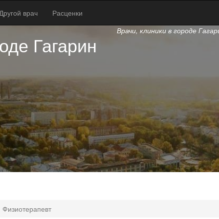
Другой врач
Расценки
Врачи, клиники в городе Гагар
оде Гагарин
Физиотерапевт