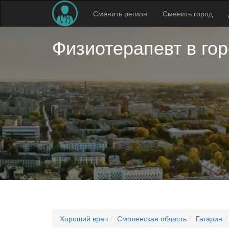
Сменить регион
Сменить город
Физиотерапевт в
гор
Хороший врач
Смоленская область
Гагарин