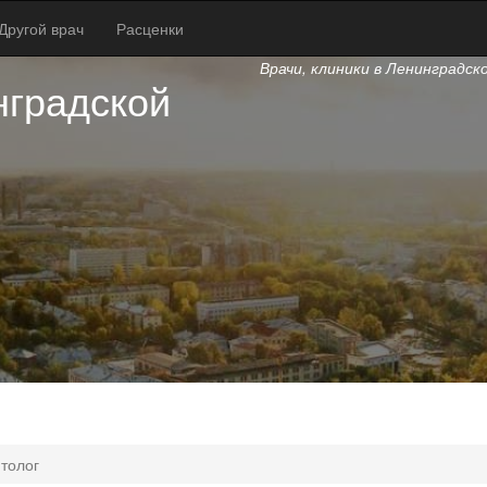
Другой врач
Расценки
Врачи, клиники в Ленинградск
нградской
толог