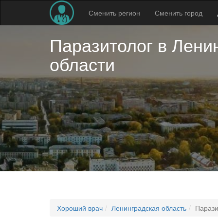
Сменить регион
Сменить город
Паразитолог в
Лени
области
Хороший врач
Ленинградская область
Парази