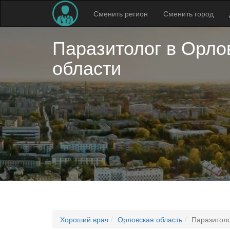
Сменить регион
Сменить город
Паразитолог в
Орло
области
Хороший врач
Орловская область
Паразитол