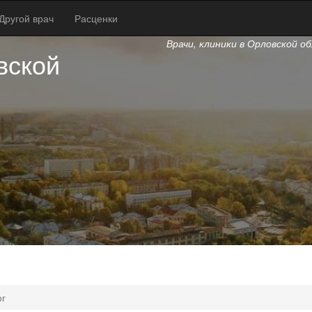
Другой врач
Расценки
Врачи, клиники в Орловской о
вской
ог