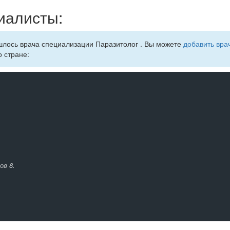
иалисты:
шлось врача специализации Паразитолог . Вы можете
добавить врач
о стране:
ов 8.