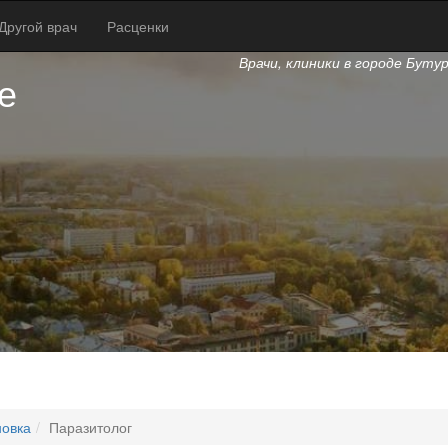
Другой врач
Расценки
Врачи, клиники в городе Буту
е
новка
Паразитолог