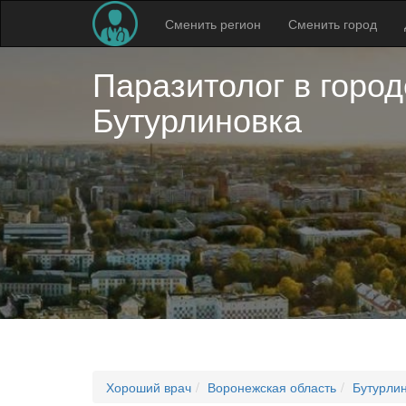
Сменить регион
Сменить город
Паразитолог в
город
Бутурлиновка
Хороший врач
Воронежская область
Бутурли